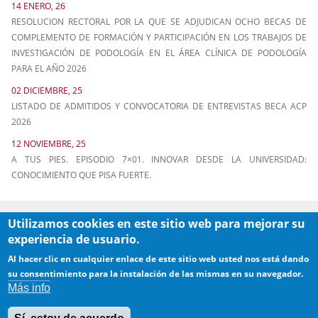
14 ENERO, 26
RESOLUCION RECTORAL POR LA QUE SE ADJUDICAN OCHO BECAS DE
COMPLEMENTO DE FORMACIÓN Y PARTICIPACIÓN EN LOS TRABAJOS DE
INVESTIGACIÓN DE PODOLOGÍA EN EL ÁREA CLÍNICA DE PODOLOGÍA
PARA EL AÑO 2026
02 DICIEMBRE, 25
LISTADO DE ADMITIDOS Y CONVOCATORIA DE ENTREVISTAS BECA ACP
2026
12 NOVIEMBRE, 25
A TUS PIES. EPISODIO 7×01. INNOVAR DESDE LA UNIVERSIDAD:
CONOCIMIENTO QUE PISA FUERTE.
Utilizamos cookies en este sitio web para mejorar su
experiencia de usuario.
Al hacer clic en cualquier enlace de este sitio web usted nos está dando
su consentimiento para la instalación de las mismas en su navegador.
Más info
Contacto
·
Aviso legal
·
Copyright
·
Quejas/Sugerencias