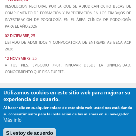
RESOLUCION RECTORAL POR LA QUE SE ADJUDICAN OCHO BECAS DE
COMPLEMENTO DE FORMACIÓN Y PARTICIPACIÓN EN LOS TRABAJOS DE
INVESTIGACIÓN DE PODOLOGÍA EN EL ÁREA CLÍNICA DE PODOLOGÍA
PARA EL AÑO 2026
02 DICIEMBRE, 25
LISTADO DE ADMITIDOS Y CONVOCATORIA DE ENTREVISTAS BECA ACP
2026
12 NOVIEMBRE, 25
A TUS PIES. EPISODIO 7×01. INNOVAR DESDE LA UNIVERSIDAD:
CONOCIMIENTO QUE PISA FUERTE.
Utilizamos cookies en este sitio web para mejorar su
experiencia de usuario.
Al hacer clic en cualquier enlace de este sitio web usted nos está dando
su consentimiento para la instalación de las mismas en su navegador.
Más info
Contacto
·
Aviso legal
·
Copyright
·
Quejas/Sugerencias
Sí, estoy de acuerdo