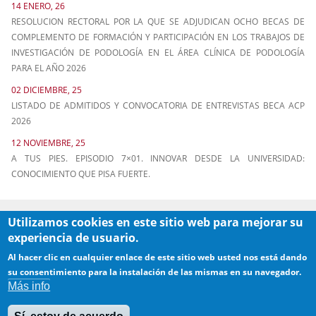
14 ENERO, 26
RESOLUCION RECTORAL POR LA QUE SE ADJUDICAN OCHO BECAS DE
COMPLEMENTO DE FORMACIÓN Y PARTICIPACIÓN EN LOS TRABAJOS DE
INVESTIGACIÓN DE PODOLOGÍA EN EL ÁREA CLÍNICA DE PODOLOGÍA
PARA EL AÑO 2026
02 DICIEMBRE, 25
LISTADO DE ADMITIDOS Y CONVOCATORIA DE ENTREVISTAS BECA ACP
2026
12 NOVIEMBRE, 25
A TUS PIES. EPISODIO 7×01. INNOVAR DESDE LA UNIVERSIDAD:
CONOCIMIENTO QUE PISA FUERTE.
Utilizamos cookies en este sitio web para mejorar su
experiencia de usuario.
Al hacer clic en cualquier enlace de este sitio web usted nos está dando
su consentimiento para la instalación de las mismas en su navegador.
Más info
Contacto
·
Aviso legal
·
Copyright
·
Quejas/Sugerencias