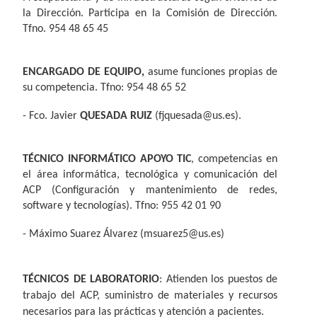
la Dirección. Participa
en
la Comisión
de Dirección.
Tfno. 954 48 65 45
ENCARGADO DE EQUIPO,
asume funciones propias de
su competencia. Tfno: 954 48 65 52
- Fco. Javier
QUESADA RUIZ
(
fjquesada@us.es
).
TÉCNICO INFORMÁTICO APOYO TIC
, competencias en
el área informática, tecnológica y comunicación del
ACP (Configuración y mantenimiento de redes,
software y tecnologías).
Tfno: 955 42 01 90
- Máximo Suarez Álvarez
(msuarez5@us.es)
TÉCNICOS DE LABORATORIO
: Atienden los puestos de
trabajo del ACP, suministro de materiales y recursos
necesarios para las prácticas y atención a pacientes.