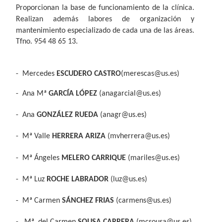
Proporcionan la base de funcionamiento de la clínica.
Realizan además labores de
organización y
mantenimiento especializado de cada una de las áreas.
Tfno. 954 48 65 13.
-
Mercedes
ESCUDERO CASTRO
(merescas@us.es)
- Ana Mª
GARCÍA LÓPEZ
(anagarcial@us.es)
- Ana
GONZÁLEZ RUEDA
(anagr@us.es)
- Mª Valle
HERRERA ARIZA
(mvherrera@us.es)
- Mª Ángeles
MELERO CARRIQUE
(mariles@us.es)
-
Mª Luz
ROCHE LABRADOR
(luz@us.es)
- Mª Carmen
SÁNCHEZ FRIAS
(carmens@us.es)
- Mª. del Carmen
SOUSA CARRERA
(mcsousa@us.es)