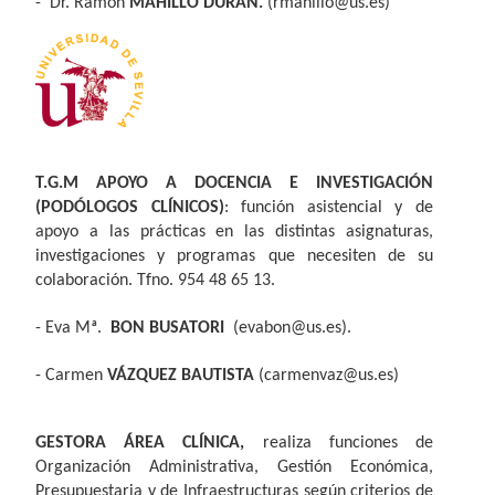
-
Dr. Ramón
MAHILLO DURÁN.
(
rmahillo@us.es
)
T.G.M APOYO A DOCENCIA E INVESTIGACIÓN
(PODÓLOGOS CLÍNICOS)
: función asistencial y de
apoyo a las prácticas en las distintas asignaturas,
investigaciones y programas que necesiten de su
colaboración. Tfno. 954 48 65 13.
- Eva Mª.
BON BUSATORI
(evabon@us.es).
- Carmen
VÁZQUEZ BAUTISTA
(carmenvaz@us.es)
GESTORA ÁREA CLÍNICA,
realiza funciones de
Organización Administrativa, Gestión Económica,
Presupuestaria y de Infraestructuras según criterios de