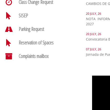
Class Change Request
CAMBIOS DE G
20 JULY, 26
SISEP
NOTA INFORM
2027
Parking Request
20 JULY, 26
Convocatoria 
Reservation of Spaces
07 JULY, 26
Jornada de Pu
Complaints mailbox