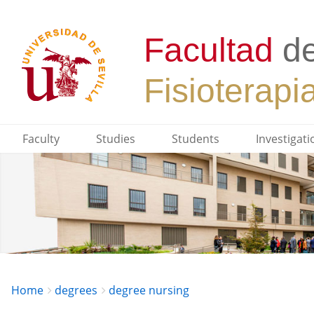
Faculty
Studies
Students
Investigati
Breadcrumbs
You
Home
degrees
degree nursing
are