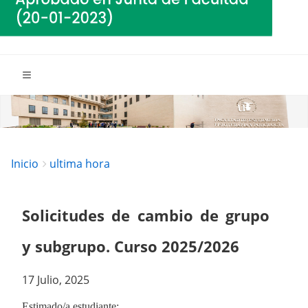
Breadcrumbs
You
Inicio
ultima hora
are
here:
Solicitudes de cambio de grupo
y subgrupo. Curso 2025/2026
17 Julio, 2025
Estimado/a estudiante: