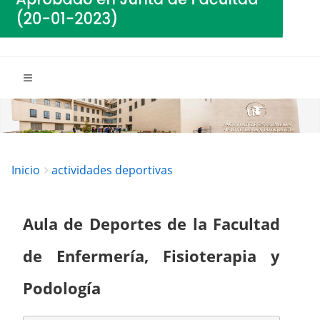
Breadcrumbs
You
Inicio
actividades deportivas
are
here:
Aula de Deportes de la Facultad
de Enfermería, Fisioterapia y
Podología