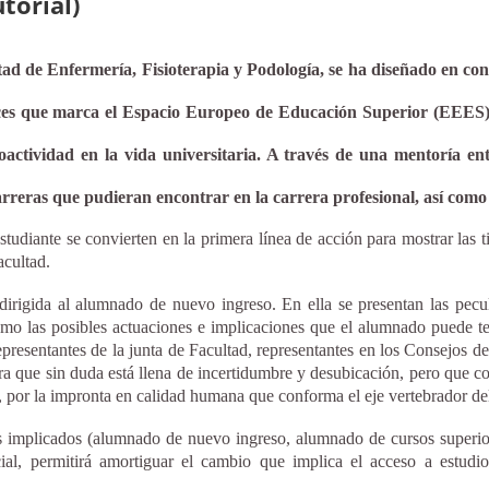
torial)
ad de Enfermería, Fisioterapia y Podología, se ha diseñado en con
rices que marca el Espacio Europeo de Educación Superior (EEES). 
actividad en la vida universitaria. A través de una mentoría ent
reras que pudieran encontrar en la carrera profesional, así como an
studiante se convierten en la primera línea de acción para mostrar las t
acultad.
dirigida al alumnado de nuevo ingreso. En ella se presentan las pecul
como las posibles actuaciones e implicaciones que el alumnado puede ten
presentantes de la junta de Facultad, representantes en los Consejos d
ura que sin duda está llena de incertidumbre y desubicación, pero que
 por la impronta en calidad humana que conforma el eje vertebrador del 
es implicados (alumnado de nuevo ingreso, alumnado de cursos superior
al, permitirá amortiguar el cambio que implica el acceso a estudios