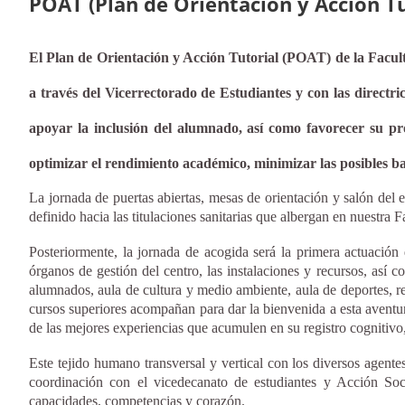
POAT (Plan de Orientación y Acción Tu
El Plan de Orientación y Acción Tutorial (POAT) de la Facult
a través del Vicerrectorado de Estudiantes y con las direct
apoyar la inclusión del alumnado, así como favorecer su pro
optimizar el rendimiento académico, minimizar las posibles bar
La jornada de puertas abiertas, mesas de orientación y salón del e
definido hacia las titulaciones sanitarias que albergan en nuestra F
Posteriormente, la jornada de acogida será la primera actuación 
órganos de gestión del centro, las instalaciones y recursos, así 
alumnados, aula de cultura y medio ambiente, aula de deportes, re
cursos superiores acompañan para dar la bienvenida a esta avent
de las mejores experiencias que acumulen en su registro cognitivo,
Este tejido humano transversal y vertical con los diversos agent
coordinación con el vicedecanato de estudiantes y Acción Soci
capacidades, competencias y corazón.