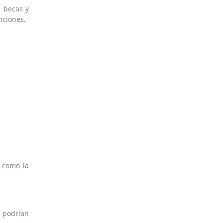
s becas y
nciones.
í como la
a podrían