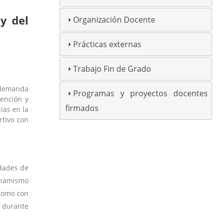
 y del
Organización Docente
Prácticas externas
Trabajo Fin de Grado
a demanda
Programas y proyectos docentes
vención y
firmados
ias en la
rtivo con
idades de
dinamismo
 como con
o durante
..