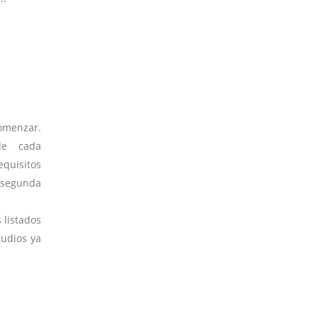
comenzar.
de cada
equisitos
a segunda
 listados
tudios ya
.