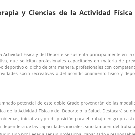
rapia y Ciencias de la Actividad Física
 la Actividad Física y del Deporte se sustenta principalmente en l
iva, que solicitan profesionales capacitados en materia de pre
mpo deportivo o, dicho de otra manera, profesionales con competenc
tividades socio recreativas o del acondicionamiento físico y depo
 alumnado potencial de este doble Grado provendrán de las modal
tica de la Actividad Física y del Deporte o la Salud. Destacará su 
oblemas; iniciativa y predisposición para el trabajo en grupo así
ión dependerá de las capacidades iniciales, sino también del trabaj
studio sino por llegar a ser un profesional capacitado y responsable