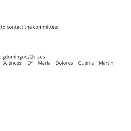
 to contact the committee:
do: gdominguez@us.es
Sciences: Dª María Dolores Guerra Martín: