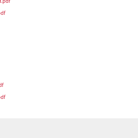
d.pdf
pdf
df
pdf