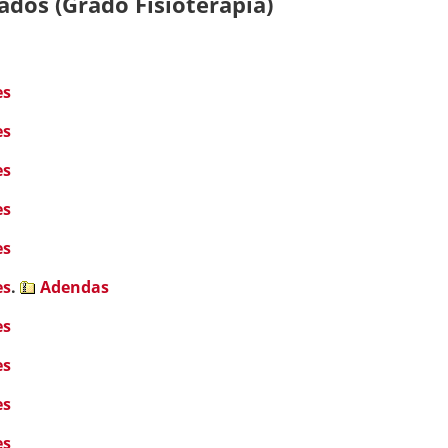
dos (Grado Fisioterapia)
es
es
es
es
es
es
.
Adendas
es
es
es
es