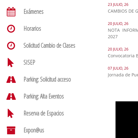
23 JULIO, 26
Exámenes
CAMBIOS DE G
20 JULIO, 26
Horarios
NOTA INFORM
2027
Solicitud Cambio de Clases
20 JULIO, 26
Convocatoria 
SISEP
07 JULIO, 26
Jornada de Pu
Parking: Solicitud acceso
Parking: Alta Eventos
Reserva de Espacios
Expon@us